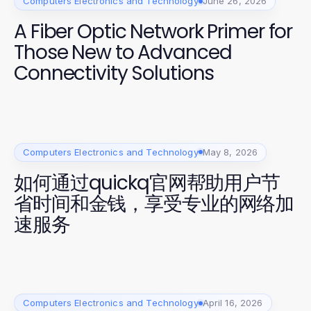
Computers Electronics and Technology
June 26, 2026
A Fiber Optic Network Primer for
Those New to Advanced
Connectivity Solutions
Computers Electronics and Technology
May 8, 2026
如何通过quickq官网帮助用户节
省时间和金钱，享受专业的网络加
速服务
Computers Electronics and Technology
April 16, 2026