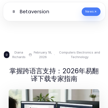
Betaversion
B
News
Diana
February 18,
Computers Electronics and
·
·
D
Richards
2026
Technology
掌握跨语言支持：2026年易翻
译下载专家指南